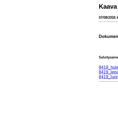
Kaava
07/08/2026 k
Dokument
Selvitysain
8419_hule
8419_lepa
8419_luon