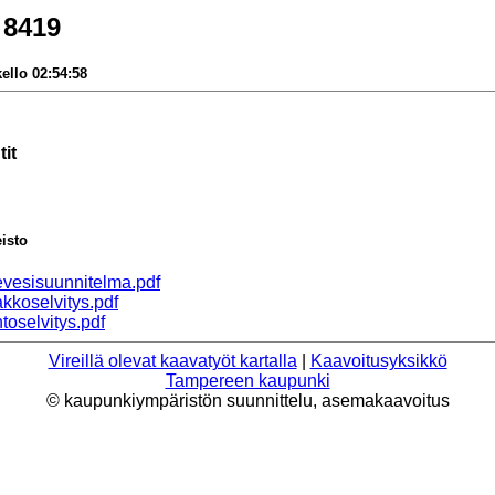
 8419
ello 02:54:58
it
eisto
vesisuunnitelma.pdf
kkoselvitys.pdf
toselvitys.pdf
Vireillä olevat kaavatyöt kartalla
|
Kaavoitusyksikkö
Tampereen kaupunki
© kaupunkiympäristön suunnittelu, asemakaavoitus