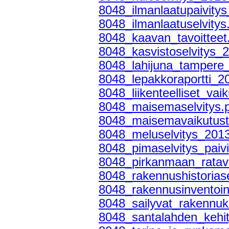
8048_ilmanlaatupaivity
8048_ilmanlaatuselvitys
8048_kaavan_tavoitteet
8048_kasvistoselvitys_
8048_lahijuna_tampere_
8048_lepakkoraportti_2
8048_liikenteelliset_vai
8048_maisemaselvitys.
8048_maisemavaikutuste
8048_meluselvitys_201
8048_pimaselvitys_paiv
8048_pirkanmaan_ratave
8048_rakennushistoriase
8048_rakennusinventoin
8048_sailyvat_rakennuk
8048_santalahden_kehit