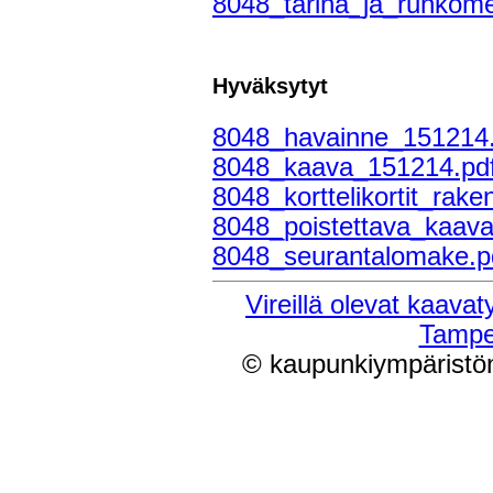
8048_tarina_ja_runkomel
Hyväksytyt
8048_havainne_151214.
8048_kaava_151214.pd
8048_korttelikortit_rak
8048_poistettava_kaav
8048_seurantalomake.p
Vireillä olevat kaavaty
Tampe
© kaupunkiympäristön