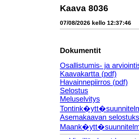
Kaava 8036
07/08/2026 kello 12:37:46
Dokumentit
Osallistumis- ja arvioint
Kaavakartta (pdf)
Havainnepiirros (pdf)
Selostus
Meluselvitys
Tontink�ytt�suunnitel
Asemakaavan selostuks
Maank�ytt�suunnitel